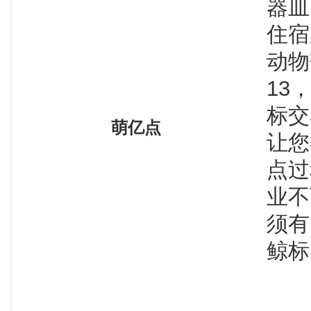
器皿
住宿
动物
13
标交
萌亿点
让您
点过
业不
须有
鲸标