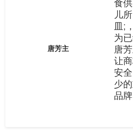
食供
儿所
皿;
为已
唐芳
唐芳主
让商
安全
少的
品牌