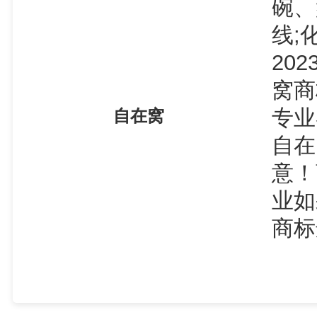
碗、
线;
20
窝商
专业
自在窝
自在
意！
业如
商标