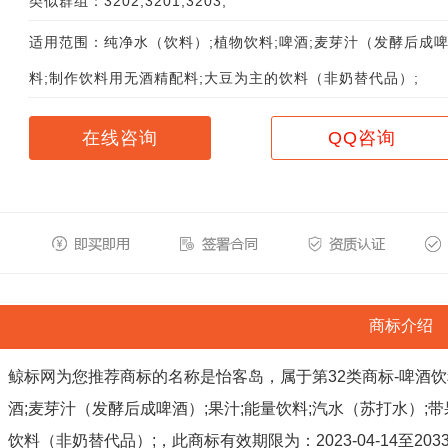
类似群组：3202;3201;3203;
适用范围：纯净水（饮料）;植物饮料;啤酒;麦芽汁（发酵后成啤
料;制作饮料用无酒精配料;大豆为主的饮料（非奶替代品）;
在线咨询
QQ咨询
商标介绍
鲸标网为您推荐商标的名称是怡客岛，属于第32类商标-啤酒饮
酒;麦芽汁（发酵后成啤酒）;果汁;能量饮料;汽水（苏打水）;
饮料（非奶替代品）;，此商标有效期限为：2023-04-14至20