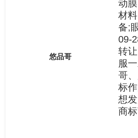
动膜
材料
备;
09
转让
悠品哥
服一
哥、
标作
想发
商标