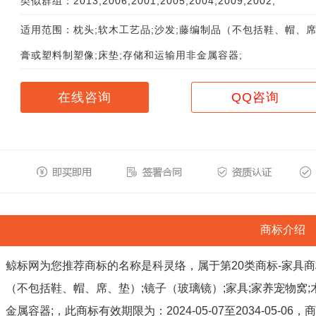
类似群组：2013;2006;2001;2005;2004;2009;2002;
适用范围：枕头;软木工艺品;沙发;藤编制品（不包括鞋、帽、席
膏或塑料制塑像;床垫;存储和运输用非金属容器;
在线咨询
QQ咨询
商标介绍
鲸标网为您推荐商标的名称是科灵络，属于第20类商标-家具商
（不包括鞋、帽、席、垫）;镜子（玻璃镜）;家具;家养宠物窝;
金属容器;，此商标有效期限为：2024-05-07至2034-05