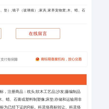
、垫）;镜子（玻璃镜）;家具;家养宠物窝;木、蜡、石
在线留言
标，注册商品：枕头;软木工艺品;沙发;藤编制品
木、蜡、石膏或塑料制塑像;床垫;存储和运输用非
-06，商标为已经下证的R标。科灵络商标转让、科灵络