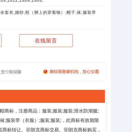
9;2512;2504;2505;
全套衣;婚纱;鞋（脚上的穿着物）;帽子;袜;服装带
在线留言
商标，注册商品：服装;服装;服装;滑水防潮服;
;袜;服装带（衣服）;服装;服装;，此商标有效期限
标。菲朗克商标转让、菲朗克商标交易、菲朗克商标购买，