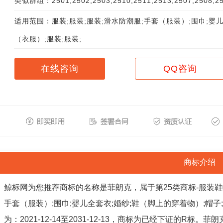
类似群组：2501;2502;2503;2510;2511;2513;2507;2508;250
适用范围：服装;服装;服装;滑水防潮服;手套（服装）;围巾;婴儿
（衣服）;服装;服装;
在线咨询
QQ咨询
商标介绍
鲸标网为您推荐商标的名称是菲朗克，属于第25类商标-服装鞋帽
手套（服装）;围巾;婴儿全套衣;婚纱;鞋（脚上的穿着物）;帽子
为：2021-12-14至2031-12-13，商标为已经下证的R