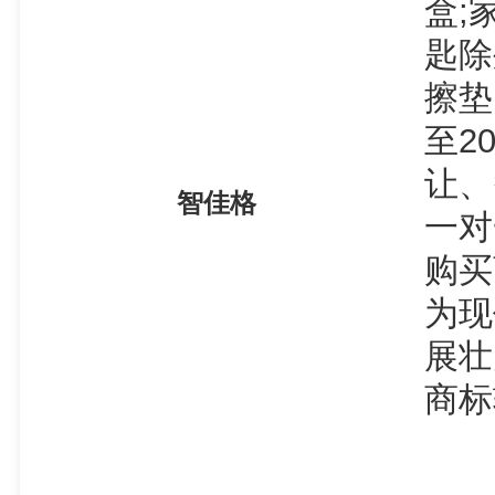
盒;
匙除
擦垫
至2
让、
智佳格
一对
购买
为现
展壮
商标