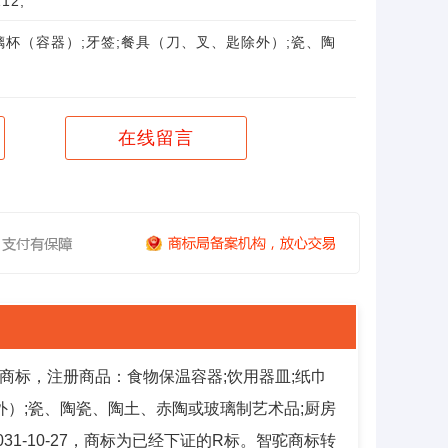
12;
璃杯（容器）;牙签;餐具（刀、叉、匙除外）;瓷、陶
在线留言
商标，注册商品：食物保温容器;饮用器皿;纸巾
外）;瓷、陶瓷、陶土、赤陶或玻璃制艺术品;厨房
031-10-27，商标为已经下证的R标。智驼商标转