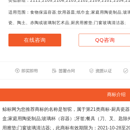
类似群组：2111;2105;2106;2103;2102;2109;2101;2104;21
适用范围：食物保温容器;饮用器皿;纸巾盒;家庭用陶瓷制品;玻
瓷、陶土、赤陶或玻璃制艺术品;厨房用擦垫;门窗玻璃清洁器;
在线咨询
QQ咨询
商标介绍
鲸标网为您推荐商标的名称是智驼，属于第21类商标-厨具瓷器
盒;家庭用陶瓷制品;玻璃杯（容器）;牙签;餐具（刀、叉、匙除
用擦垫;门窗玻璃清洁器;，此商标有效期限为：2021-10-28至2