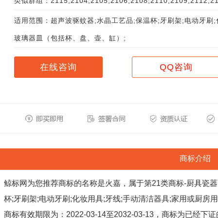
类似群组：2115;2104;2105;2106;2108;2110;2109;2112;21
适用范围：超声波驱蚊器;水晶工艺品;保温杯;牙刷架;电动牙刷;
玻璃器皿（包括杯、盘、壶、缸）;
在线咨询
QQ咨询
商标介绍
鲸标网为您推荐商标的名称是火嘉，属于第21类商标-厨具瓷器
杯;牙刷架;电动牙刷;化妆用具;牙线;手动清洁器具;家用或厨
商标有效期限为：2022-03-14至2032-03-13，商标为