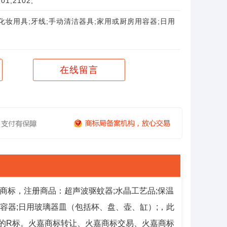
01;2102;
化妆用具;牙线;手动清洁器具;家用或厨房用容器;日用
在线留言
商标，注册商品：超声波驱蚊器;水晶工艺品;保温
房用容器;日用玻璃器皿（包括杯、盘、壶、缸）;，此
已经下证的R标。火嘉商标转让、火嘉商标交易、火嘉商标