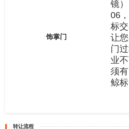
镜）
06
标交
让您
饰掌门
门过
业不
须有
鲸标
转让流程