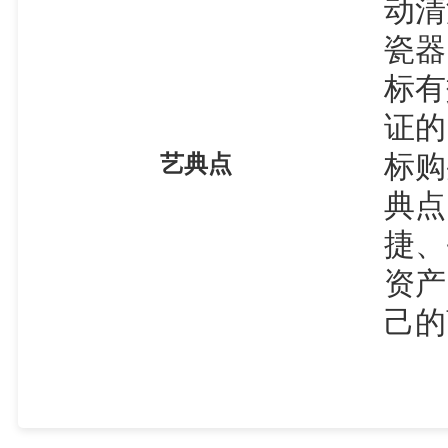
动清
瓷器
标有
证的
标购
艺典点
典点
捷、
资产
己的