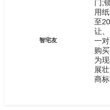
门;
用纸
至2
让、
一对
智宅友
购买
为现
展壮
商标