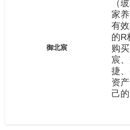
（玻
家养
有效
的R
购买
御北宸
宸、
捷、
资产
己的