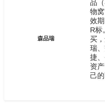
品（
物窝
效期
R标
买，
森品瑞
瑞、
捷、
资产
己的