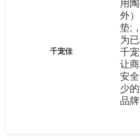
用陶
外）
垫;
为已
千宠
千宠佳
让商
安全
少的
品牌