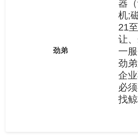
器（
机;
21
让、
一服
劲弟
劲弟
企业
必须
找鲸