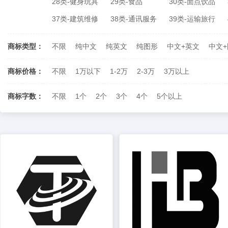
28类-健身玩具
29类-食品
30类-面点饮品
37类-建筑维修
38类-通讯服务
39类-运输旅行
商标类型：
不限
纯中文
纯英文
纯图形
中文+英文
中文
商标价格：
不限
1万以下
1-2万
2-3万
3万以上
商标字数：
不限
1个
2个
3个
4个
5个以上